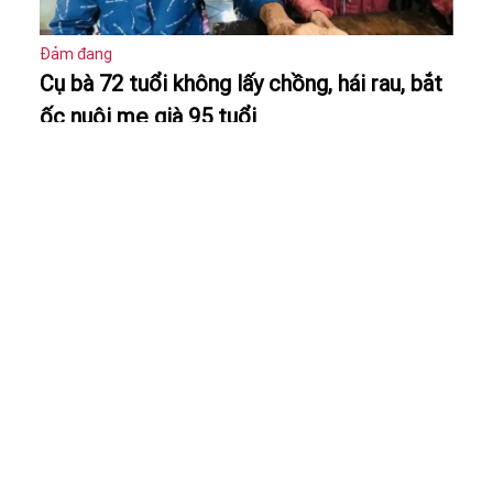
Đảm đang
Cụ bà 72 tuổi không lấy chồng, hái rau, bắt
ốc nuôi mẹ già 95 tuổi
Vui chơi
Khoảnh khắc em gái 88 tuổi bịn rịn chia tay
anh trai 101 tuổi