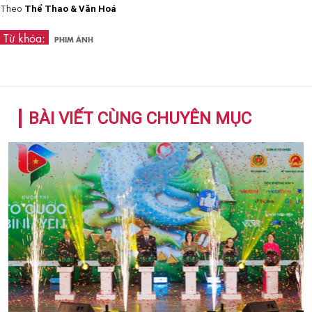
Theo
Thể Thao & Văn Hoá
Từ khóa:
PHIM ẢNH
BÀI VIẾT CÙNG CHUYÊN MỤC