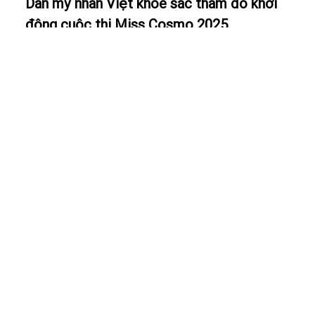
Dàn mỹ nhân Việt khoe sắc thảm đỏ khởi
động cuộc thi Miss Cosmo 2025
Làm đẹp
Armani Beauty chính thức ra mắt tại Việt
Nam