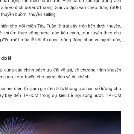
hoạt động thể thao dưới nước. Hiện đã có 200 vận động viên
Giải vô địch bơi vượt sông, Giải vô địch ván chèo đứng (SUP)
thuyền buồm, thuyền sailing...
hiện chợ nổi miền Tây, Tuần lễ trái cây trên bến dưới thuyền,
hội thi ẩm thực sông nước, các tiểu cảnh, tour tuyến theo chủ
ng đến một mùa lễ hội đa dạng, sống động phục vụ người dân,
dịp lễ
 dụng các chính sách ưu đãi về giá, về chương trình khuyến
m quan, tour tuyến cho người dân và du khách.
voucher điện tử giảm giá đến 50% không giới hạn số lượng cho
áy bay đến TP.HCM trong sự kiện Lễ hội sông nước TP.HCM