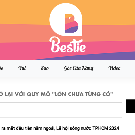
ỏe
Vui
Sao
Góc Của Nàng
Video
RỞ LẠI VỚI QUY MÔ "LỚN CHƯA TỪNG CÓ"
 lần ra mắt đầu tiên năm ngoái, Lễ hội sông nước TP.HCM 2024
.