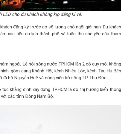
h LED cho du khách không kịp đăng kí vé.
khách đăng ký trước do số lượng chỗ ngồi giới hạn. Du khách
âm xúc tiến du lịch thành phố và tuân thủ các yêu cầu tham
 năm ngoái, Lễ hội sông nước TP.HCM lần 2 có quy mô, không
m chính, gồm cảng Khánh Hội, kênh Nhiêu Lộc, kênh Tàu Hủ Bến
phố đi bộ Nguyễn Huệ và công viên bờ sông TP Thủ Đức.
 tục khẳng định xây dựng TP.HCM là đô thị hướng biển thông
t với các tỉnh Đông Nam Bộ.