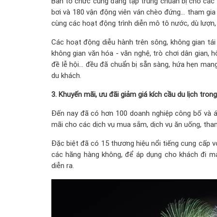
Ban tổ chức cũng đang tập trung chuẩn bị cho các 
bơi và 180 vận động viên ván chèo đứng… tham gia 
cùng các hoạt động trình diễn mô tô nước, dù lượn, 
Các hoạt động diễu hành trên sông, không gian tái 
không gian văn hóa - văn nghệ, trò chơi dân gian, 
đề lễ hội... đều đã chuẩn bị sẵn sàng, hứa hẹn ma
du khách.
3. Khuyến mãi, ưu đãi giảm giá kích cầu du lịch trong 
Đến nay đã có hơn 100 doanh nghiệp công bố và áp
mãi cho các dịch vụ mua sắm, dịch vụ ăn uống, tha
Đặc biệt đã có 15 thương hiệu nổi tiếng cung cấp 
các hãng hàng không, để áp dụng cho khách đi m
diễn ra.