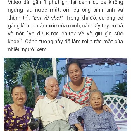
Video dài gần 1 phút ghi lại cảnh cụ bà không
ngừng lau nước mắt, ôm cụ ông bình tĩnh và
thầm thì:
"Em về nhé!"
. Trong khi đó, cụ ông cố
gắng kìm lại cảm xúc của mình, nắm lấy tay cụ bà
và nói: "Về đi! Được chưa? Về và giữ gìn sức
khỏe!". Cảnh tượng này đã làm rơi nước mắt của
nhiều người xem.