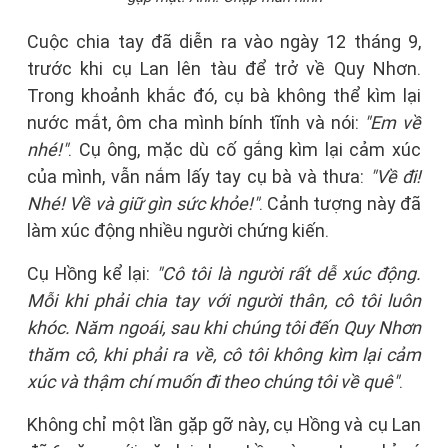
Cuộc chia tay đã diễn ra vào ngày 12 tháng 9,
trước khi cụ Lan lên tàu để trở về Quy Nhơn.
Trong khoảnh khắc đó, cụ bà không thể kìm lại
nước mắt, ôm cha mình bính tĩnh và nói:
"Em về
nhé!"
. Cụ ông, mặc dù cố gắng kìm lại cảm xúc
của mình, vẫn nắm lấy tay cụ bà và thưa:
"Về đi!
Nhé! Về và giữ gìn sức khỏe!"
. Cảnh tượng này đã
làm xúc động nhiều người chứng kiến.
Cụ Hồng kể lại:
"Cô tôi là người rất dễ xúc động.
Mỗi khi phải chia tay với người thân, cô tôi luôn
khóc. Năm ngoái, sau khi chúng tôi đến Quy Nhơn
thăm cô, khi phải ra về, cô tôi không kìm lại cảm
xúc và thậm chí muốn đi theo chúng tôi về quê"
.
Không chỉ một lần gặp gỡ này, cụ Hồng và cụ Lan