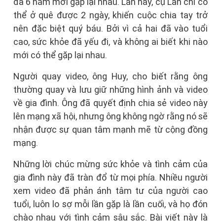
đã 6 năm mới gặp lại nhau. Lần này, cụ Lan chỉ có
thể ở quê được 2 ngày, khiến cuộc chia tay trở
nên đặc biệt quý báu. Bởi vì cả hai đã vào tuổi
cao, sức khỏe đã yếu đi, và không ai biết khi nào
mới có thể gặp lại nhau.
Người quay video, ông Huy, cho biết rằng ông
thường quay và lưu giữ những hình ảnh và video
về gia đình. Ông đã quyết định chia sẻ video này
lên mạng xã hội, nhưng ông không ngờ rằng nó sẽ
nhận được sự quan tâm mạnh mẽ từ cộng đồng
mạng.
Những lời chúc mừng sức khỏe và tình cảm của
gia đình này đã tràn đổ từ mọi phía. Nhiều người
xem video đã phản ánh tâm tư của người cao
tuổi, luôn lo sợ mỗi lần gặp là lần cuối, và họ đón
chào nhau với tình cảm sâu sắc. Bài viết này là