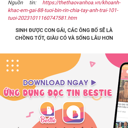
Nguồn tin:
https://thethaovanhoa.vn/khoanh-
khac-em-gai-88-tuoi-bin-rin-chia-tay-anh-trai-101-
tuoi-20231011160747581.htm
SINH ĐƯỢC CON GÁI, CÁC ÔNG BỐ SẼ LÀ
CHỒNG TỐT, GIÀU CÓ VÀ SỐNG LÂU HƠN