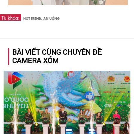
Từ khóa:
,
HOT TREND
ĂN UỐNG
BÀI VIẾT CÙNG CHUYÊN ĐỀ
CAMERA XÓM