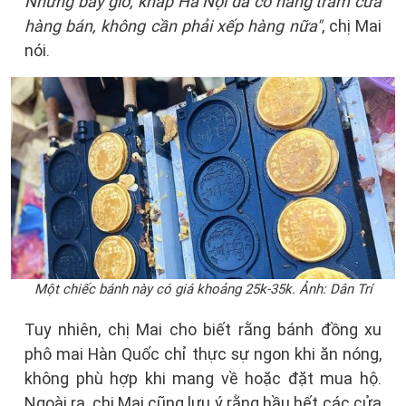
Nhưng bây giờ, khắp Hà Nội đã có hàng trăm cửa
hàng bán, không cần phải xếp hàng nữa"
, chị Mai
nói.
Một chiếc bánh này có giá khoảng 25k-35k. Ảnh: Dân Trí
Tuy nhiên, chị Mai cho biết rằng bánh đồng xu
phô mai Hàn Quốc chỉ thực sự ngon khi ăn nóng,
không phù hợp khi mang về hoặc đặt mua hộ.
Ngoài ra, chị Mai cũng lưu ý rằng hầu hết các cửa