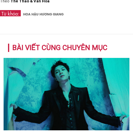
Theo
Thể Thao & Văn Hoá
Từ khóa:
HOA HẬU HƯƠNG GIANG
BÀI VIẾT CÙNG CHUYÊN MỤC