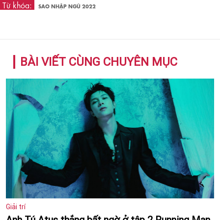
Từ khóa:
SAO NHẬP NGŨ 2022
BÀI VIẾT CÙNG CHUYÊN MỤC
Giải trí
Anh Tú Atus thắng bất ngờ ở tập 2 Running Man