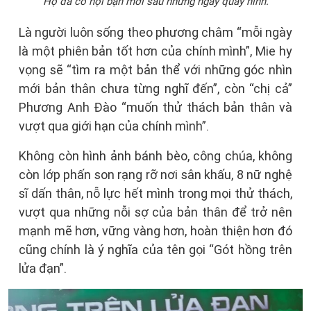
Họ đã có hội bạn mới sau những ngày quay hình.
Là người luôn sống theo phương châm “mỗi ngày
là một phiên bản tốt hơn của chính mình”, Mie hy
vọng sẽ “tìm ra một bản thể với những góc nhìn
mới bản thân chưa từng nghĩ đến”, còn “chị cả”
Phương Anh Đào “muốn thử thách bản thân và
vượt qua giới hạn của chính mình”.
Không còn hình ảnh bánh bèo, công chúa, không
còn lớp phấn son rạng rỡ nơi sân khấu, 8 nữ nghệ
sĩ dấn thân, nỗ lực hết mình trong mọi thử thách,
vượt qua những nỗi sợ của bản thân để trở nên
mạnh mẽ hơn, vững vàng hơn, hoàn thiện hơn đó
cũng chính là ý nghĩa của tên gọi “Gót hồng trên
lửa đạn”.