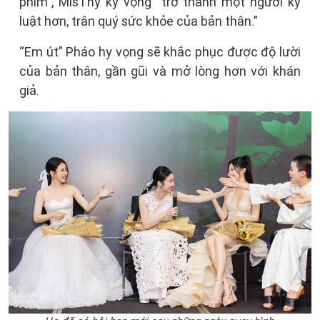
phím”, MisThy kỳ vọng “trở thành một người kỷ
luật hơn, trân quý sức khỏe của bản thân.”
“Em út” Pháo hy vọng sẽ khắc phục được độ lười
của bản thân, gần gũi và mở lòng hơn với khán
giả.