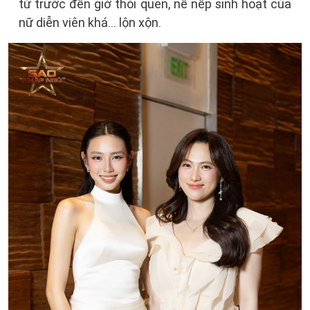
từ trước đến giờ thói quen, nề nếp sinh hoạt của
nữ diễn viên khá… lộn xộn.