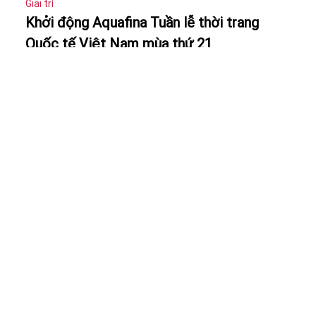
Giải trí
Khởi động Aquafina Tuần lễ thời trang
Quốc tế Việt Nam mùa thứ 21
Giải trí
Dược sĩ Tiến - Thanh Hằng đồng hành ở
Hoa khôi Sinh viên Việt Nam 2026