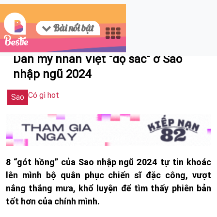
Bài nổi bật
08/06/2024 14:57
Dàn mỹ nhân Việt "đọ sắc" ở Sao
nhập ngũ 2024
Có gì hot
Sao
8 “gót hồng” của Sao nhập ngũ 2024 tự tin khoác
lên mình bộ quân phục chiến sĩ đặc công, vượt
nắng thắng mưa, khổ luyện để tìm thấy phiên bản
tốt hơn của chính mình.