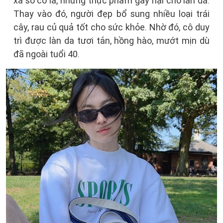
xa sô cô la, những thực phẩm gây hại cho làn da.
Thay vào đó, người đẹp bổ sung nhiều loại trái
cây, rau củ quả tốt cho sức khỏe. Nhờ đó, cô duy
trì được làn da tươi tắn, hồng hào, mướt mịn dù
đã ngoài tuổi 40.