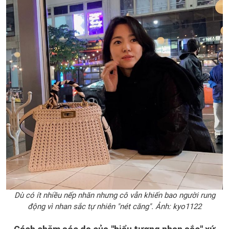
Dù có ít nhiều nếp nhăn nhưng cô vẫn khiến bao người rung
động vì nhan sắc tự nhiên "nét căng". Ảnh: kyo1122