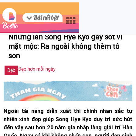
Bài nổi bật
08/21/2023 14:36
Những lần Song Hye Kyo gây sốt vì
mặt mộc: Ra ngoài không thèm tô
son
Đẹp hơn mỗi ngày
Đẹp
Ngoài tài năng diễn xuất thì chính nhan sắc tự
nhiên xinh đẹp giúp Song Hye Kyo duy trì sức hút
đến vậy sau hơn 20 năm gia nhập làng giải trí Hàn
Quốc. Ngay cả khi không phấn son, người đẹp sinh