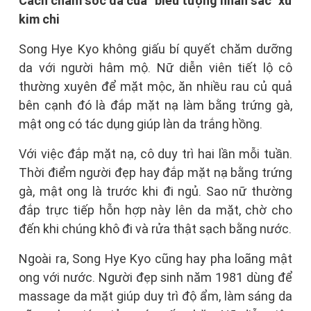
Cách chăm sóc da của "biểu tượng nhan sắc" xứ
kim chi
Song Hye Kyo không giấu bí quyết chăm dưỡng
da với người hâm mộ. Nữ diễn viên tiết lộ cô
thường xuyên để mặt mộc, ăn nhiều rau củ quả
bên cạnh đó là đắp mặt nạ làm bằng trứng gà,
mật ong có tác dụng giúp làn da trắng hồng.
Với việc đắp mặt nạ, cô duy trì hai lần mỗi tuần.
Thời điểm người đẹp hay đắp mặt nạ bằng trứng
gà, mật ong là trước khi đi ngủ. Sao nữ thường
đắp trực tiếp hỗn hợp này lên da mặt, chờ cho
đến khi chúng khô đi và rửa thật sạch bằng nước.
Ngoài ra, Song Hye Kyo cũng hay pha loãng mật
ong với nước. Người đẹp sinh năm 1981 dùng để
massage da mặt giúp duy trì độ ẩm, làm sáng da