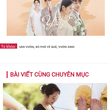
Từ khóa:
,
,
SÂN VƯỜN
BỎ PHỐ VỀ QUÊ
VƯỜN XINH
BÀI VIẾT CÙNG CHUYÊN MỤC