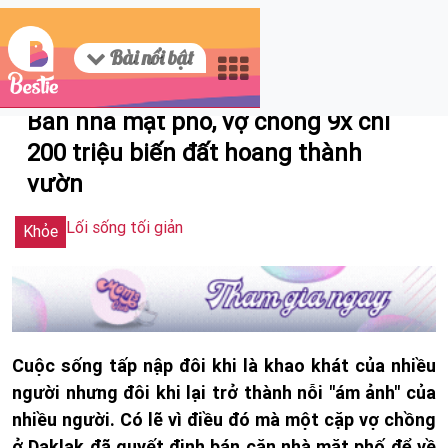
Bài nổi bật
08/29/2023 13:42
Bán nhà mặt phố, vợ chồng 9x chi
200 triệu biến đất hoang thành
vườn
Lối sống tối giản
Khỏe
Cuộc sống tấp nập đôi khi là khao khát của nhiều
người nhưng đôi khi lại trở thành nỗi "ám ảnh" của
nhiều người. Có lẽ vì điều đó mà một cặp vợ chồng
ở Daklak đã quyết định bán căn nhà mặt phố để về