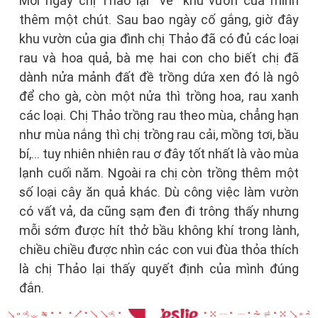
Mỗi ngày chị Thảo lại “vẽ” khu vườn của mình
thêm một chút. Sau bao ngày cố gắng, giờ đây
khu vườn của gia đình chị Thảo đã có đủ các loại
rau và hoa quả, bà mẹ hai con cho biết chị đã
dành nửa mảnh đất đề trồng dứa xen đó là ngô
để cho gà, còn một nửa thì trồng hoa, rau xanh
các loại. Chị Thảo trồng rau theo mùa, chẳng hạn
như mùa nắng thì chị trồng rau cải, mồng tơi, bầu
bí,... tuy nhiên nhiên rau ơ đây tốt nhất là vào mùa
lạnh cuối năm. Ngoài ra chị còn trồng thêm một
số loại cây ăn quả khác. Dù công việc làm vườn
có vất vả, da cũng sạm đen đi trông thấy nhưng
mỗi sớm được hít thở bầu không khí trong lành,
chiều chiều được nhìn các con vui đùa thỏa thích
là chị Thảo lại thấy quyết định của mình đúng
đắn.